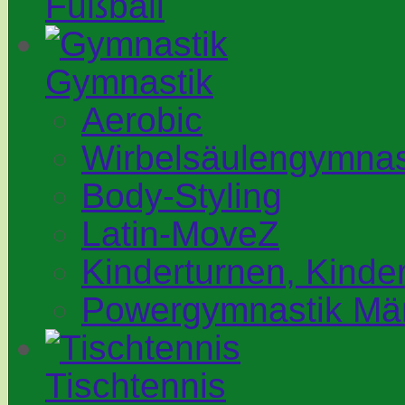
Fußball
Gymnastik
Aerobic
Wirbelsäulengymnas
Body-Styling
Latin-MoveZ
Kinderturnen, Kinde
Powergymnastik Mä
Tischtennis