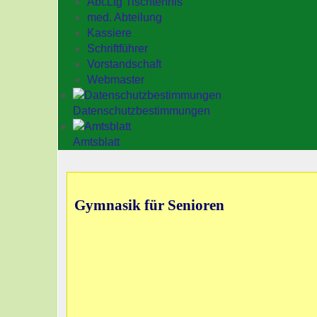
Abt.Ltg Tischtennis
med. Abteilung
Kassiere
Schriftführer
Vorstandschaft
Webmaster
Datenschutzbestimmungen
Amtsblatt
Gymnasik für Senioren