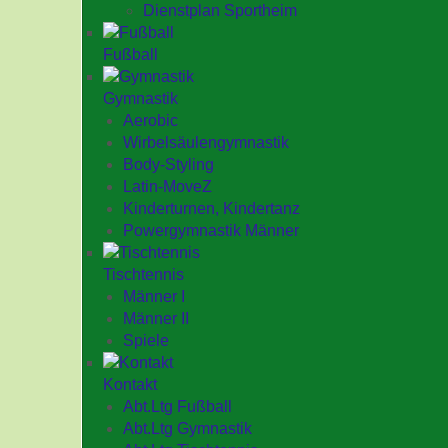
Dienstplan Sportheim
Fußball
Gymnastik
Aerobic
Wirbelsäulengymnastik
Body-Styling
Latin-MoveZ
Kinderturnen, Kindertanz
Powergymnastik Männer
Tischtennis
Männer I
Männer II
Spiele
Kontakt
Abt.Ltg Fußball
Abt.Ltg Gymnastik