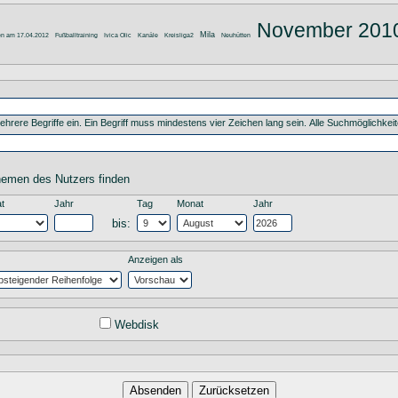
November 201
Mila
en am 17.04.2012
Fußballtraining
Ivica Olic
Kanäle
Kreisliga2
Neuhütten
hrere Begriffe ein. Ein Begriff muss mindestens vier Zeichen lang sein. Alle Suchmöglichkeit
hemen des Nutzers finden
t
Jahr
Tag
Monat
Jahr
bis:
Anzeigen als
Webdisk