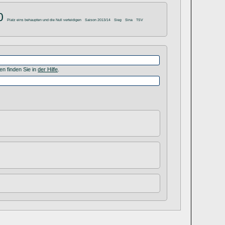
0
Platz eins behaupten und die Null verteidigen
Saison 2013/14
Sieg
Sina
TSV
en finden Sie in
der Hilfe
.