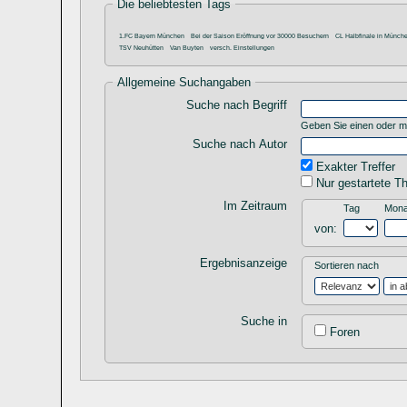
Die beliebtesten Tags
1.FC Bayern München
Bei der Saison Eröffnung vor 30000 Besuchern
CL Halbfinale in Münch
TSV Neuhütten
Van Buyten
versch. Einstellungen
Allgemeine Suchangaben
Suche nach Begriff
Geben Sie einen oder me
Suche nach Autor
Exakter Treffer
Nur gestartete T
Im Zeitraum
Tag
Mona
von:
Ergebnisanzeige
Sortieren nach
Suche in
Foren